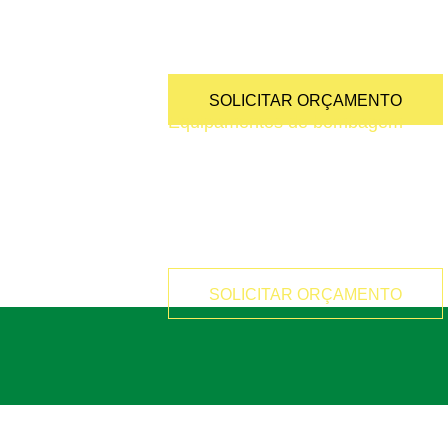
Estática
Recomendado para Reabilitações e
SOLICITAR ORÇAMENTO
Equipamentos de bombagem
Estática
Até 100 bares de pressão. Alcance 
SOLICITAR ORÇAMENTO