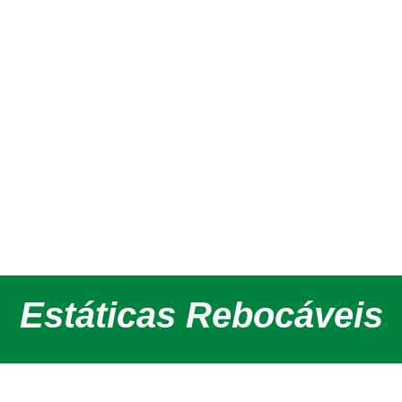
s Rebocáveis
 construções onde o espaço para posicionar o equipame
s Rebocáveis
horizontal até 350 metros.
Estáticas Rebocáveis