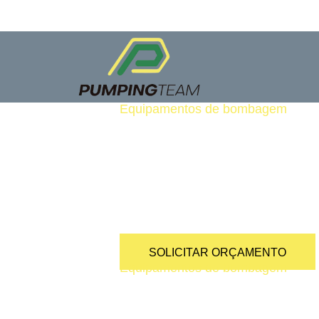
Equipamentos de bombagem
Estática
São equipamentos rebocáveis e co
mangueiras.
SOLICITAR ORÇAMENTO
Equipamentos de bombagem