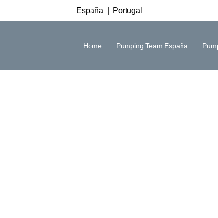
España
|
Portugal
Home
Pumping Team España
Pump
s Rebocáveis
mpactos, normalmente utilizados em áreas urbanas, com